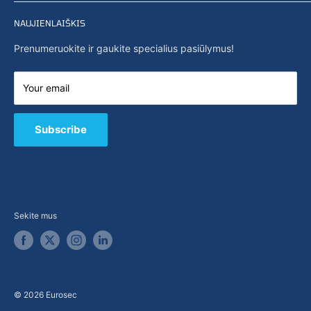
Privatumo politika
Pradžia
Paieška
NAUJIENLAIŠKIS
Naujienos
Apie mus
Prenumeruokite ir gaukite specialius pasiūlymus!
Galimybės
Susisiekite su mumis
Your email
E-parduotuvė
B2B / Pasiūlymai
Subscribe
Sekite mus
© 2026 Eurosec