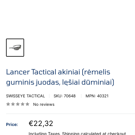
Lancer Tactical akiniai (rėmelis
guminis juodas, lęšiai dūminiai)
SWISSEYE TACTICAL
SKU:
70648
MPN:
40321
No reviews
€22,32
Price:
Including Taxes.
Shipping calculated
at checkout