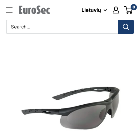
Skip
0
Eurosec
Lietuvių
to
content