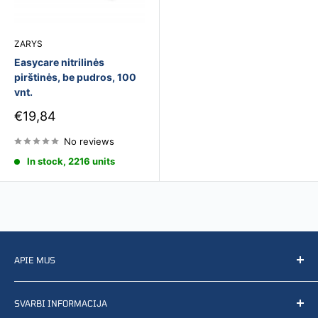
ZARYS
Easycare nitrilinės
pirštinės, be pudros, 100
vnt.
Sale
€19,84
price
No reviews
In stock, 2216 units
APIE MUS
Mes parduodame, platinome, paieškome, kuriame ir
SVARBI INFORMACIJA
gaminame aplinkai susijusius gynybos, gelbėjimo ir