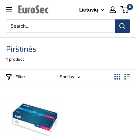
Skip
0
Eurosec
Lietuvių
to
content
Pirštinės
1 product
Filter
Sort by