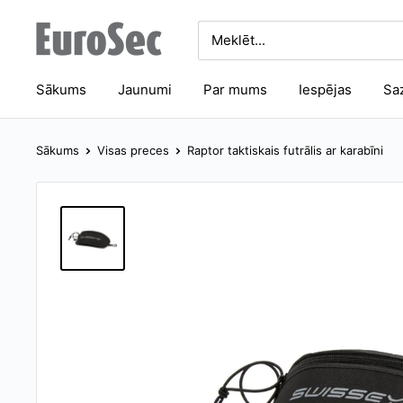
Pāriet
Eurosec
uz
saturu
Sākums
Jaunumi
Par mums
Iespējas
Sa
Sākums
Visas preces
Raptor taktiskais futrālis ar karabīni