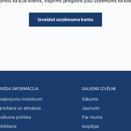
 pirktu kā B2B klients, vispirms jāreģistrē jūsu uzņēmums kā klie
Izveidot uzņēmuma kontu
ARĪGA INFORMĀCIJA
GALVENĀ IZVĒLNE
kalpojumu noteikumi
Sākums
griešana un atmaksa
Jaunumi
ivātuma politika
Par mums
klēšana
Iespējas