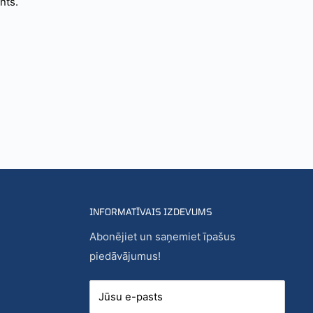
nts.
INFORMATĪVAIS IZDEVUMS
Abonējiet un saņemiet īpašus
piedāvājumus!
Jūsu e-pasts