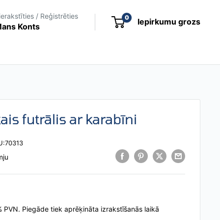
ierakstīties / Reģistrēties
0
Iepirkumu grozs
ans Konts
ais futrālis ar karabīni
U:
70313
mju
2% PVN.
Piegāde tiek aprēķināta
izrakstīšanās laikā