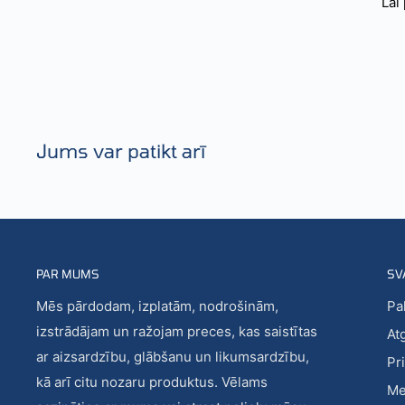
Lai
Jums var patikt arī
PAR MUMS
SV
Mēs pārdodam, izplatām, nodrošinām,
Pa
izstrādājam un ražojam preces, kas saistītas
At
ar aizsardzību, glābšanu un likumsardzību,
Pr
kā arī citu nozaru produktus. Vēlams
Me