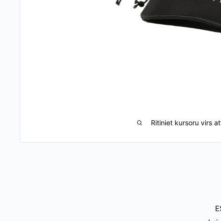
Ritiniet kursoru virs at
E