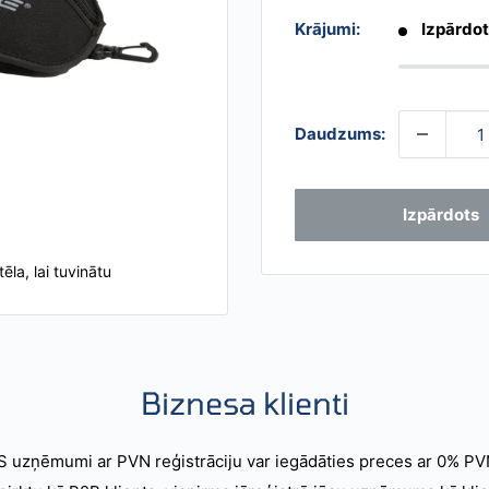
Krājumi:
Izpārdo
Daudzums:
Izpārdots
tēla, lai tuvinātu
Biznesa klienti
S uzņēmumi ar PVN reģistrāciju var iegādāties preces ar 0% PV