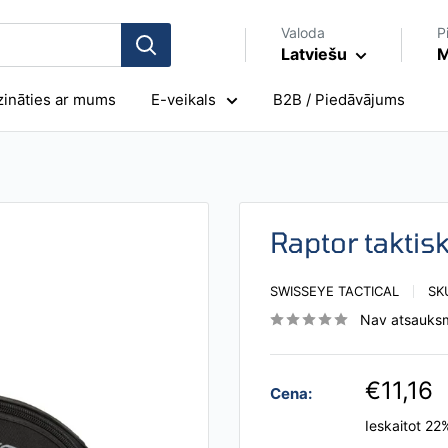
Valoda
P
Latviešu
M
zināties ar mums
E-veikals
B2B / Piedāvājums
Raptor taktisk
SWISSEYE TACTICAL
SK
Nav atsauks
€11,16
Cena:
Ieskaitot 2