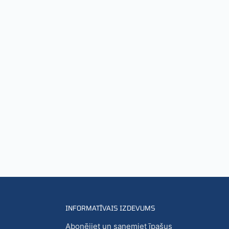
INFORMATĪVAIS IZDEVUMS
Abonējiet un saņemiet īpašus