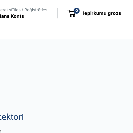
ierakstīties / Reģistrēties
0
Iepirkumu grozs
ans Konts
ektori
a