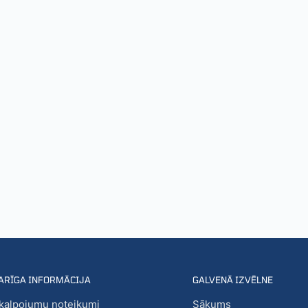
ARĪGA INFORMĀCIJA
GALVENĀ IZVĒLNE
kalpojumu noteikumi
Sākums