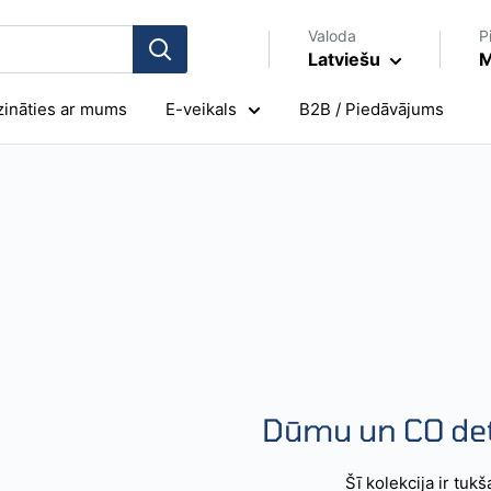
Valoda
P
Latviešu
M
zināties ar mums
E-veikals
B2B / Piedāvājums
Dūmu un CO det
Šī kolekcija ir tukš