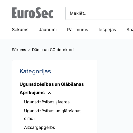
Pāriet
Eurosec
uz
saturu
Sākums
Jaunumi
Par mums
Iespējas
Sa
Sākums
Dūmu un CO detektori
Kategorijas
Ugunsdzēsības un Glābšanas
Aprīkojums
Ugunsdzēsības ķiveres
Ugunsdzēsības un glābšanas
cimdi
Aizsargapģērbs