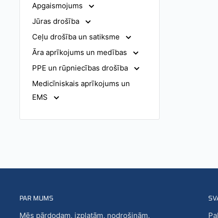
Apgaismojums
Jūras drošība
Ceļu drošība un satiksme
Āra aprīkojums un medības
PPE un rūpniecības drošība
Medicīniskais aprīkojums un
EMS
PAR MUMS
SV
Mēs pārdodam, izplatām, nodrošinām,
Pa