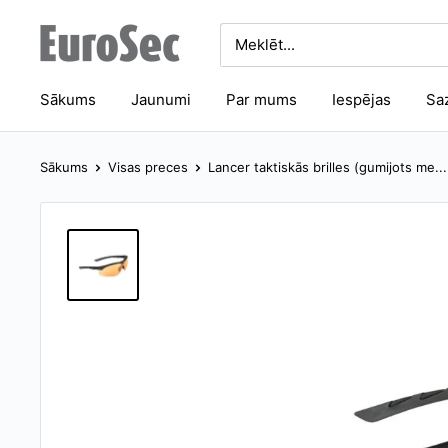
Pāriet
Eurosec
uz
saturu
Sākums
Jaunumi
Par mums
Iespējas
Sa
Sākums
Visas preces
Lancer taktiskās brilles (gumijots me...