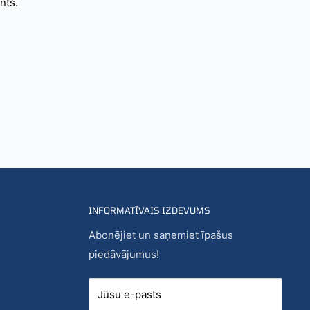
nts.
INFORMATĪVAIS IZDEVUMS
Abonējiet un saņemiet īpašus
piedāvājumus!
Jūsu e-pasts