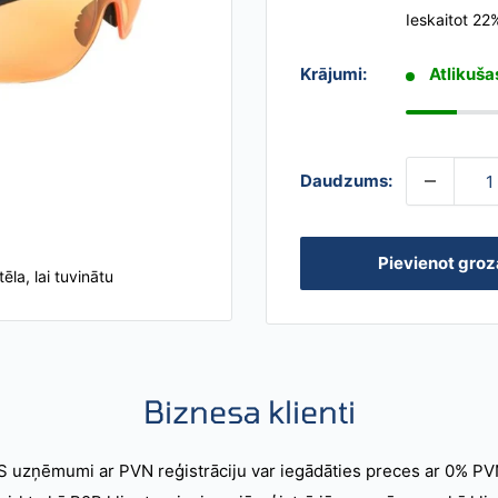
Ieskaitot 2
Krājumi:
Atlikuša
Daudzums:
Pievienot gro
tēla, lai tuvinātu
Biznesa klienti
S uzņēmumi ar PVN reģistrāciju var iegādāties preces ar 0% PV