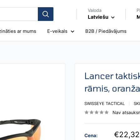
Valoda
P
Latviešu
M
zināties ar mums
E-veikals
B2B / Piedāvājums
Lancer taktis
rāmis, oranža
SWISSEYE TACTICAL
SK
Nav atsauks
€22,32
Cena: