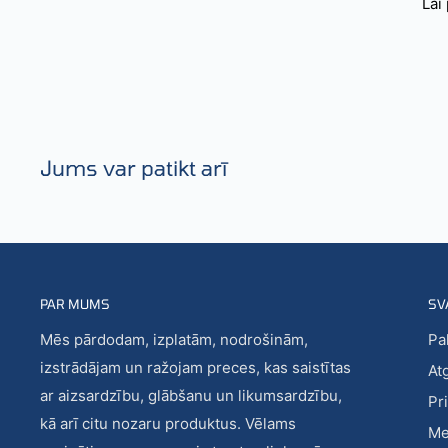
Lai
Jums var patikt arī
PAR MUMS
SV
Mēs pārdodam, izplatām, nodrošinām,
Pa
izstrādājam un ražojam preces, kas saistītas
At
ar aizsardzību, glābšanu un likumsardzību,
Pr
kā arī citu nozaru produktus. Vēlams
Me