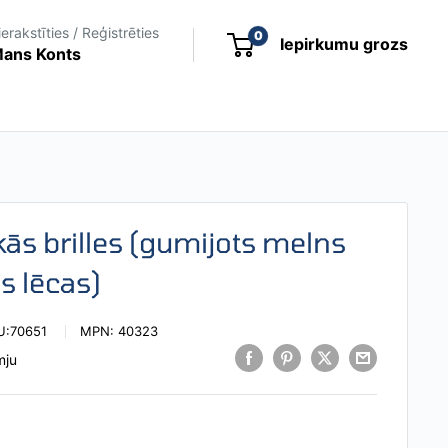
ierakstīties / Reģistrēties
0
Iepirkumu grozs
ans Konts
kās brilles (gumijots melns
s lēcas)
U:
70651
MPN:
40323
mju