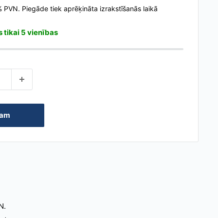
2% PVN.
Piegāde tiek aprēķināta
izrakstīšanās laikā
s tikai 5 vienības
zam
N.