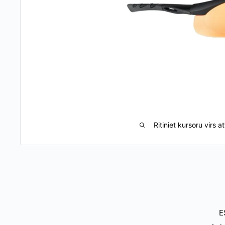
Ritiniet kursoru virs at
E