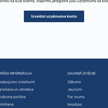
 pirktu kā B2B klients, vispirms jāreģistrē jūsu uzņēmums kā klie
Izveidot uzņēmuma kontu
ARĪGA INFORMĀCIJA
GALVENĀ IZVĒLNE
kalpojumu noteikumi
Sākums
griešana un atmaksa
Jaunumi
ivātuma politika
Par mums
klēšana
Iespējas