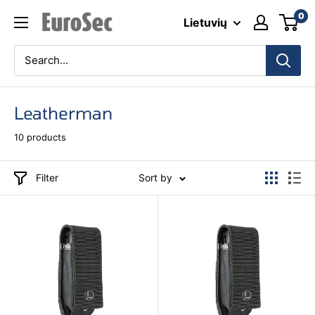
Skip
0
Eurosec
Lietuvių
to
content
Leatherman
10 products
Filter
Sort by