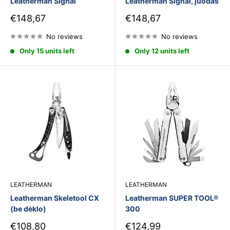
Leatherman Signal
Leatherman Signal, juodas
Sale
Sale
€148,67
€148,67
price
price
No reviews
No reviews
Only 15 units left
Only 12 units left
LEATHERMAN
LEATHERMAN
Leatherman Skeletool CX
Leatherman SUPER TOOL®
(be dėklo)
300
Sale
Sale
€108,80
€124,99