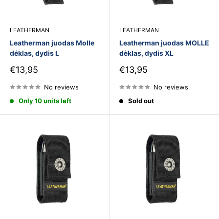
LEATHERMAN
LEATHERMAN
Leatherman juodas Molle
Leatherman juodas MOLLE
dėklas, dydis L
dėklas, dydis XL
Sale
Sale
€13,95
€13,95
price
price
No reviews
No reviews
Only 10 units left
Sold out