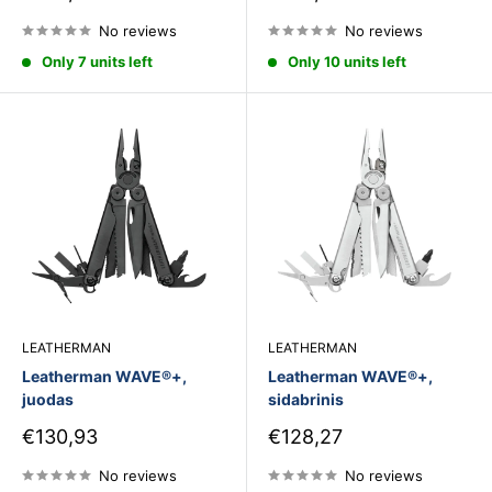
price
price
No reviews
No reviews
Only 7 units left
Only 10 units left
LEATHERMAN
LEATHERMAN
Leatherman WAVE®+,
Leatherman WAVE®+,
juodas
sidabrinis
Sale
Sale
€130,93
€128,27
price
price
No reviews
No reviews