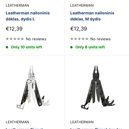
LEATHERMAN
LEATHERMAN
Leatherman nailoninis
Leatherman nailoninis
dėklas, dydis L
dėklas, M dydis
Sale
Sale
€12,39
€12,39
price
price
No reviews
No reviews
Only 10 units left
Only 8 units left
LEATHERMAN
LEATHERMAN