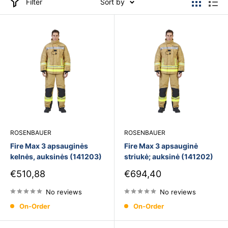
Filter
Sort by
ROSENBAUER
ROSENBAUER
Fire Max 3 apsauginės
Fire Max 3 apsauginė
kelnės, auksinės (141203)
striukė; auksinė (141202)
Sale
Sale
€510,88
€694,40
price
price
No reviews
No reviews
On-Order
On-Order