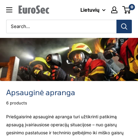
Skip
0
Eurosec
Lietuvių
to
content
Apsauginė apranga
6 products
Priešgaisrinė apsauginė apranga turi užtikrinti patikimą
apsaugą įvairiausiose operacijų situacijose – nuo gaisrų
gesinimo pastatuose ir techninio gelbėjimo iki miško gaisrų