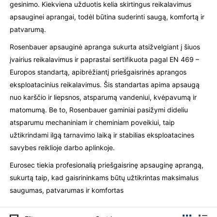
gesinimo. Kiekviena užduotis kelia skirtingus reikalavimus
apsauginei aprangai, todėl būtina suderinti saugą, komfortą ir
patvarumą.
Rosenbauer apsauginė apranga sukurta atsižvelgiant į šiuos
įvairius reikalavimus ir paprastai sertifikuota pagal EN 469 –
Europos standartą, apibrėžiantį priešgaisrinės aprangos
eksploatacinius reikalavimus. Šis standartas apima apsaugą
nuo karščio ir liepsnos, atsparumą vandeniui, kvėpavumą ir
matomumą. Be to, Rosenbauer gaminiai pasižymi dideliu
atsparumu mechaniniam ir cheminiam poveikiui, taip
užtikrindami ilgą tarnavimo laiką ir stabilias eksploatacines
savybes reiklioje darbo aplinkoje.
Eurosec tiekia profesionalią priešgaisrinę apsauginę aprangą,
sukurtą taip, kad gaisrininkams būtų užtikrintas maksimalus
saugumas, patvarumas ir komfortas