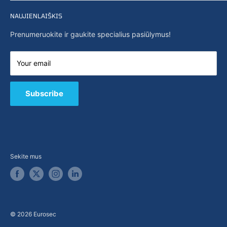
Privatumo politika
Pradžia
Paieška
NAUJIENLAIŠKIS
Naujienos
Apie mus
Prenumeruokite ir gaukite specialius pasiūlymus!
Galimybės
Susisiekite su mumis
Your email
E-parduotuvė
B2B / Pasiūlymai
Subscribe
Sekite mus
© 2026 Eurosec