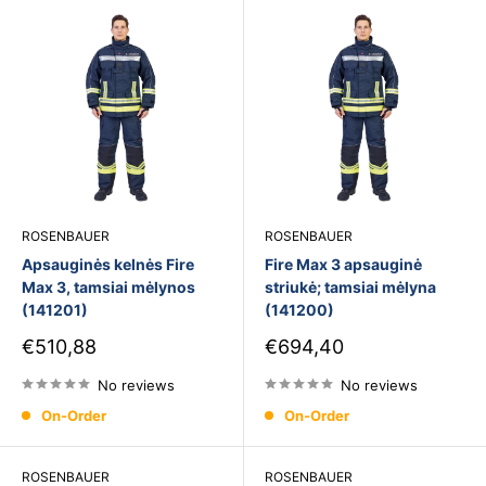
ROSENBAUER
ROSENBAUER
Apsauginės kelnės Fire
Fire Max 3 apsauginė
Max 3, tamsiai mėlynos
striukė; tamsiai mėlyna
(141201)
(141200)
Sale
Sale
€510,88
€694,40
price
price
No reviews
No reviews
On-Order
On-Order
ROSENBAUER
ROSENBAUER