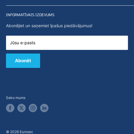
atlasi mūsu tiešsaistes veikalā.
Privātuma politika
Sākums
Meklēšana
INFORMATĪVAIS IZDEVUMS
Jaunumi
Par mums
Abonējiet un saņemiet īpašus piedāvājumus!
Iespējas
Sazināties ar mums
Jūsu e-pasts
E-veikals
B2B / Piedāvājums
Abonēt
Seko mums
© 2026 Eurosec