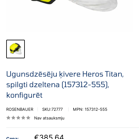
Ugunsdzēsēju ķivere Heros Titan,
spilgti dzeltena (157312-555),
konfigurēt
ROSENBAUER
SKU:
72777
MPN:
157312-555
Nav atsauksmju
€385,64
Cena: