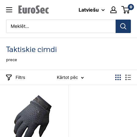
Pāriet
0
Eurosec
Latviešu
uz
saturu
Taktiskie cimdi
prece
Filtrs
Kārtot pēc