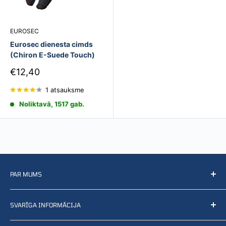
EUROSEC
Eurosec dienesta cimds
(Chiron E-Suede Touch)
Pārdošanas
€12,40
cena
1 atsauksme
Noliktavā, 1517 gab.
PAR MUMS
Mēs pārdodam, izplatām, nodrošinām, izstrādājam un
SVARĪGA INFORMĀCIJA
ražojam preces, kas saistītas ar aizsardzību, glābšanu un
likumsardzību, kā arī citu nozaru produktus. Vēlams
Pakalpojumu noteikumi